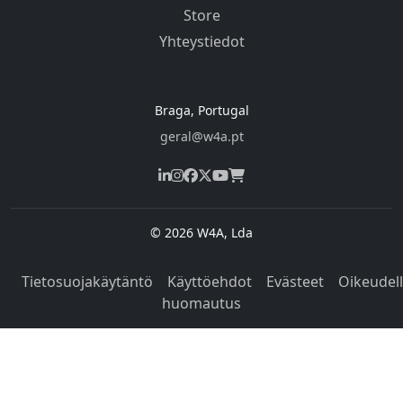
Store
Yhteystiedot
Braga, Portugal
geral@w4a.pt
© 2026 W4A, Lda
Tietosuojakäytäntö
Käyttöehdot
Evästeet
Oikeudel
huomautus