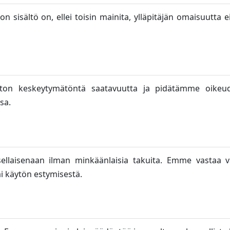
 sisältö on, ellei toisin mainita, ylläpitäjän omaisuutta e
ton keskeytymätöntä saatavuutta ja pidätämme oikeud
sa.
sellaisenaan ilman minkäänlaisia takuita. Emme vastaa va
i käytön estymisestä.