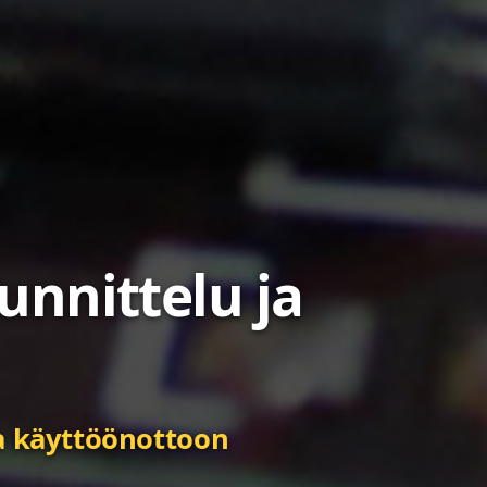
eet
unnittelu ja
a kestävyyteen.
ja käyttöönottoon