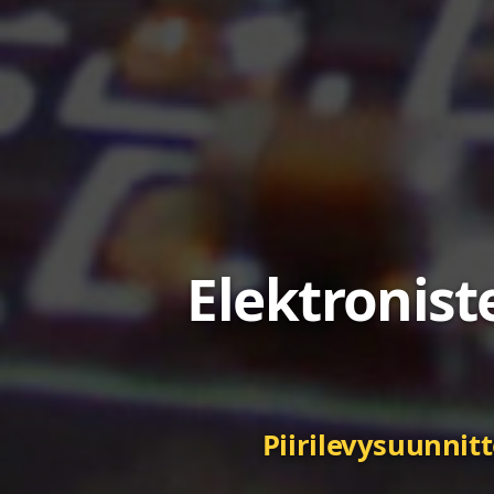
In
Elektronist
Luotettavat tu
Piirilevysuunnit