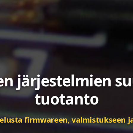
novatiiviset tuott
en järjestelmien su
tuotanto
otteet, suunniteltu suorituskykyyn j
telusta firmwareen, valmistukseen 