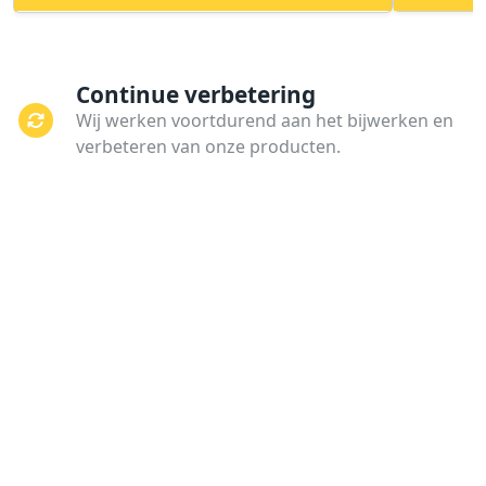
Continue verbetering
Wij werken voortdurend aan het bijwerken en
verbeteren van onze producten.
Kwaliteit
Onze producten worden onderworpen aan
strenge kwaliteitscontroles en tests.
Dagelijks gebruik
Wij staan altijd klaar om aan uw behoeften te
voldoen.
Privacybeleid
Uw privacy is onze prioriteit. Uw gegevens zijn
van u, wij verkopen of delen uw gegevens met