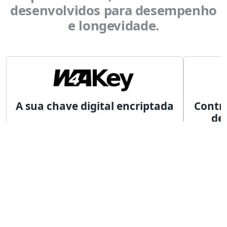
desenvolvidos para desempenho
e longevidade.
A sua chave digital encriptada
Contro
de