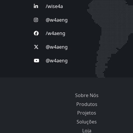
/wise4a
@w4aeng
/w4aeng
@w4aeng
@w4aeng
Sobre Nós
Produtos
Projetos
Soluções
Loja