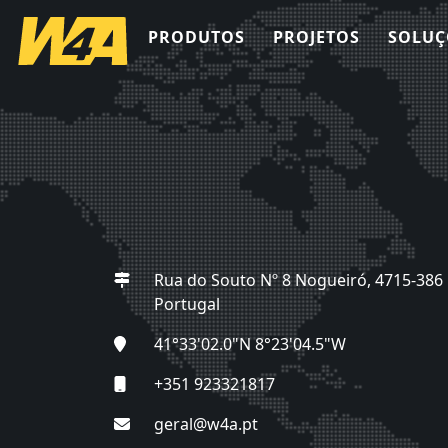
PRODUTOS
PROJETOS
SOLUÇ
Rua do Souto Nº 8 Nogueiró, 4715-386 
Portugal
41°33'02.0"N 8°23'04.5"W
+351 923321817
geral@w4a.pt