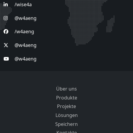
/wise4a
@w4aeng
/w4aeng
@w4aeng
@w4aeng
Über uns
Produkte
Projekte
Lösungen
Speichern
Kontakte