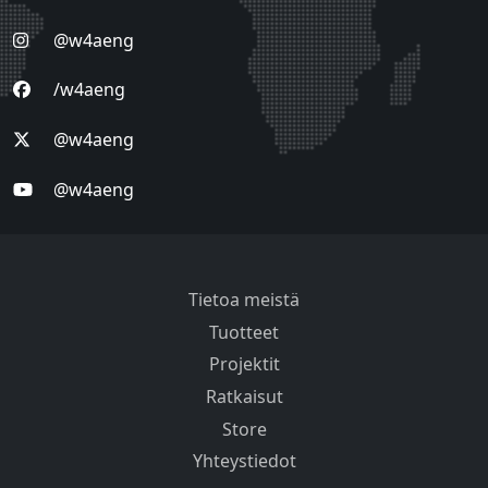
@w4aeng
/w4aeng
@w4aeng
@w4aeng
Tietoa meistä
Tuotteet
Projektit
Ratkaisut
Store
Yhteystiedot