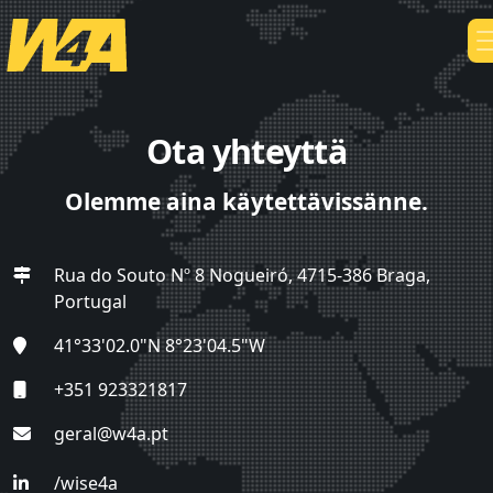
Ota yhteyttä
Olemme aina käytettävissänne.
Rua do Souto Nº 8 Nogueiró, 4715-386 Braga,
Portugal
41°33'02.0"N 8°23'04.5"W
+351 923321817
geral@w4a.pt
/wise4a