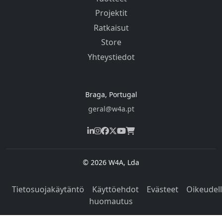
Projektit
Ratkaisut
Store
Yhteystiedot
Braga, Portugal
geral@w4a.pt
© 2026 W4A, Lda
Tietosuojakäytäntö
Käyttöehdot
Evästeet
Oikeudel
huomautus