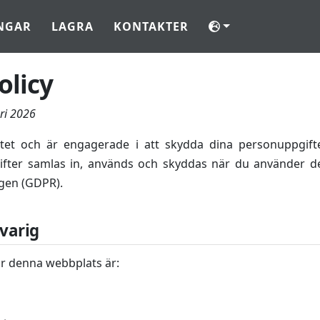
NGAR
LAGRA
KONTAKTER
olicy
ri 2026
itet och är engagerade i att skydda dina personuppgifte
ifter samlas in, används och skyddas när du använder de
gen (GDPR).
varig
r denna webbplats är: