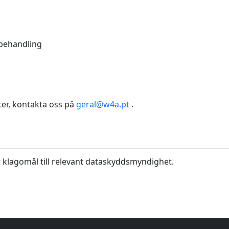
 behandling
ter, kontakta oss på
geral@w4a.pt
.
tt klagomål till relevant dataskyddsmyndighet.