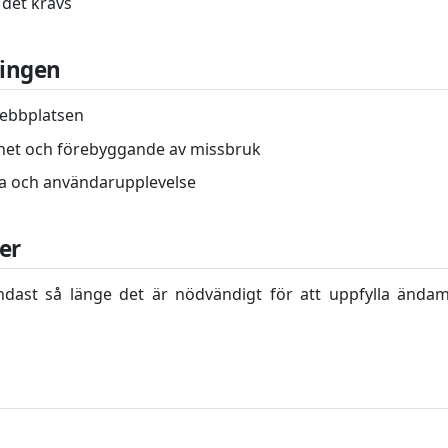
r det krävs
lingen
webbplatsen
rhet och förebyggande av missbruk
da och användarupplevelse
er
dast så länge det är nödvändigt för att uppfylla ändamå