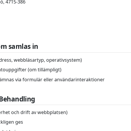
ó, 4715-386
om samlas in
adress, webbläsartyp, operativsystem)
ntouppgifter (om tillämpligt)
 lämnas via formulär eller användarinteraktioner
 Behandling
erhet och drift av webbplatsen)
ckligen ges