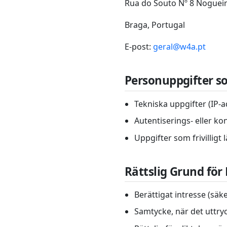
Rua do Souto Nº 8 Nogueir
Braga, Portugal
E-post:
geral@w4a.pt
Personuppgifter s
Tekniska uppgifter (IP-
Autentiserings- eller ko
Uppgifter som frivilligt
Rättslig Grund för
Berättigat intresse (säk
Samtycke, när det uttry