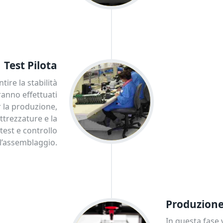
Test Pilota
tire la stabilità
ranno effettuati
r la produzione,
trezzature e la
test e controllo
 l’assemblaggio.
Produzion
In questa fase 