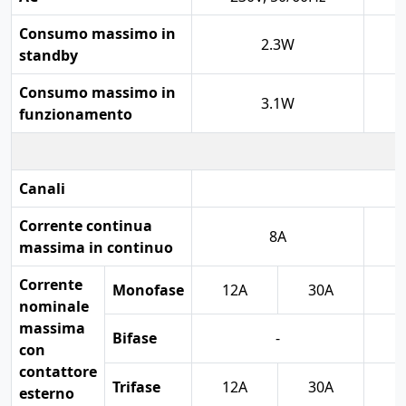
Consumo massimo in
2.3W
standby
Consumo massimo in
3.1W
funzionamento
Canali
Corrente continua
8A
massima in continuo
Corrente
Monofase
12A
30A
nominale
massima
Bifase
-
1
con
contattore
Trifase
12A
30A
1
esterno