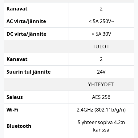
Kanavat
2
AC virta/jännite
< 5A 250V~
DC virta/jännite
< 5A 30V
TULOT
Kanavat
2
Suurin tul jännite
24V
YHTEYDET
Salaus
AES 256
Wi-Fi
2.4GHz (802.11b/g/n)
5 yhteensopiva 4.2:n
Bluetooth
kanssa