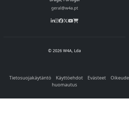
geral@w4a.pt
© 2026 W4A, Lda
Tietosuojakäytäntö
Käyttöehdot
Evästeet
Oikeude
huomautus