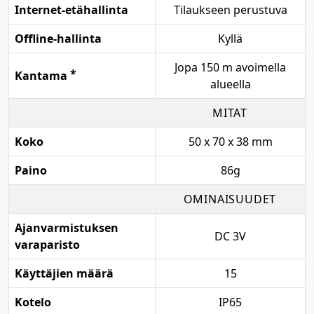
Internet-etähallinta
Tilaukseen perustuva
Offline-hallinta
Kyllä
Jopa 150 m avoimella
*
Kantama
alueella
MITAT
Koko
50 x 70 x 38 mm
Paino
86g
OMINAISUUDET
Ajanvarmistuksen
DC 3V
varaparisto
Käyttäjien määrä
15
Kotelo
IP65