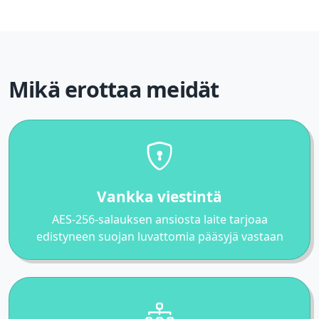
Mikä erottaa meidät
Vankka viestintä
AES-256-salauksen ansiosta laite tarjoaa
edistyneen suojan luvattomia pääsyjä vastaan