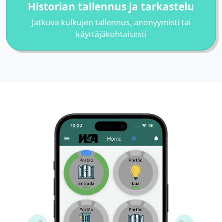
Historian tallennus ja tarkastelu
Jatkuva kulkujen tallennus, anonyymisti tai
käyttäjäkohtaisesti