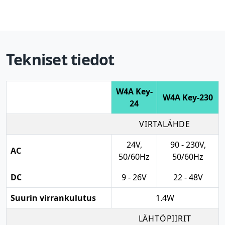
Tekniset tiedot
W4A Key-
W4A Key-230
24
VIRTALÄHDE
24V,
90 - 230V,
AC
50/60Hz
50/60Hz
DC
9 - 26V
22 - 48V
Suurin virrankulutus
1.4W
LÄHTÖPIIRIT