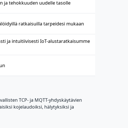
en ja tehokkuuden uudelle tasolle
älöidyillä ratkaisuilla tarpeidesi mukaan
asti ja intuitiivisesti IoT-alustaratkaisumme
nun
urvallisten TCP- ja MQTT-yhdyskäytävien
isiksi kojelaudoiksi, hälytyksiksi ja