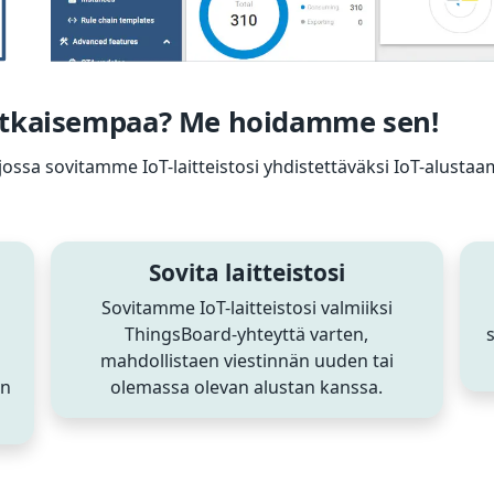
utkaisempaa? Me hoidamme sen!
sa sovitamme IoT-laitteistosi yhdistettäväksi IoT-alustaa
Sovita laitteistosi
Sovitamme IoT-laitteistosi valmiiksi
ThingsBoard-yhteyttä varten,
mahdollistaen viestinnän uuden tai
en
olemassa olevan alustan kanssa.