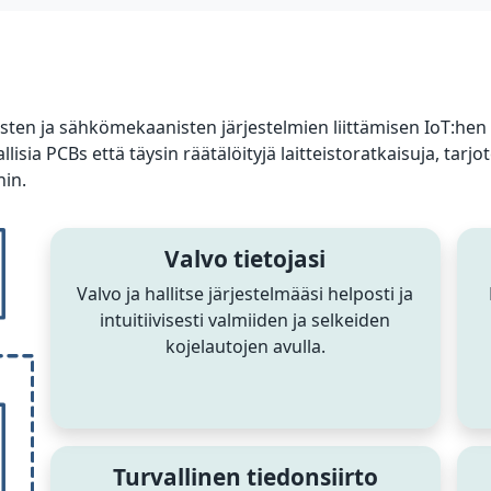
sten ja sähkömekaanisten järjestelmien liittämisen IoT:he
sia PCBs että täysin räätälöityjä laitteistoratkaisuja, tarjot
hin.
Valvo tietojasi
Valvo ja hallitse järjestelmääsi helposti ja
intuitiivisesti valmiiden ja selkeiden
kojelautojen avulla.
Turvallinen tiedonsiirto