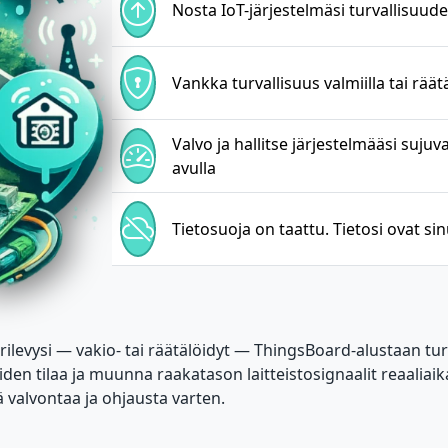
Nosta IoT-järjestelmäsi turvallisuud
Vankka turvallisuus valmiilla tai räät
Valvo ja hallitse järjestelmääsi sujuv
avulla
Tietosuoja on taattu. Tietosi ovat si
irilevysi — vakio- tai räätälöidyt — ThingsBoard-alustaan t
iden tilaa ja muunna raakatason laitteistosignaalit reaaliaika
valvontaa ja ohjausta varten.