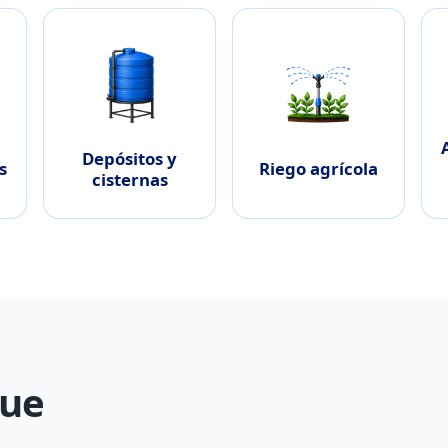
Depósitos y
s
Riego agrícola
cisternas
gue