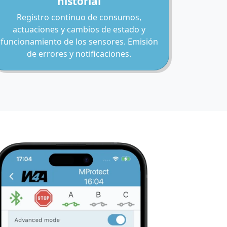
historial
Registro continuo de consumos,
actuaciones y cambios de estado y
funcionamiento de los sensores. Emisión
de errores y notificaciones.