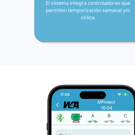
El sistema integra controladores que
permiten temporización semanal y/o
cíclica.