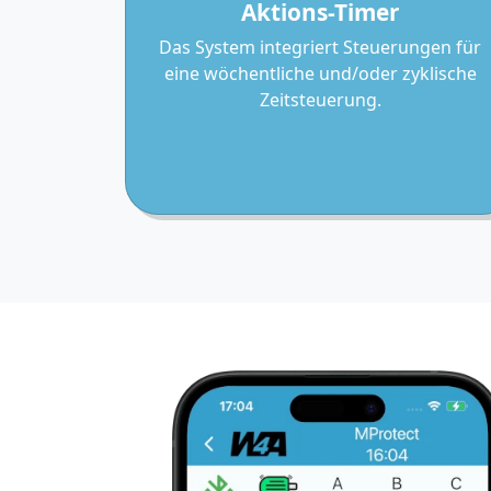
Aktions-Timer
Das System integriert Steuerungen für
eine wöchentliche und/oder zyklische
Zeitsteuerung.