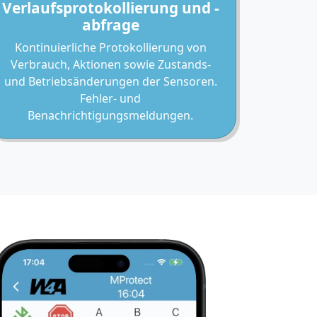
Verlaufsprotokollierung und -
abfrage
Kontinuierliche Protokollierung von
Verbrauch, Aktionen sowie Zustands-
und Betriebsänderungen der Sensoren.
Fehler- und
Benachrichtigungsmeldungen.