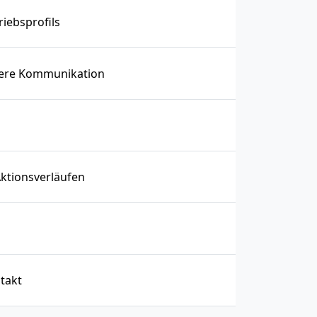
iebsprofils
chere Kommunikation
Aktionsverläufen
takt