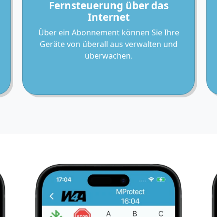
Fernsteuerung über das
Internet
Über ein Abonnement können Sie Ihre
Geräte von überall aus verwalten und
überwachen.