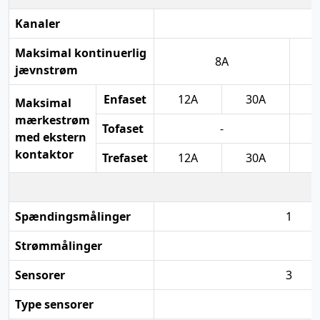
Kanaler
Maksimal kontinuerlig
8A
jævnstrøm
Enfaset
12A
30A
Maksimal
mærkestrøm
Tofaset
-
1
med ekstern
kontaktor
Trefaset
12A
30A
1
Spændingsmålinger
1
Strømmålinger
Sensorer
3
Type sensorer