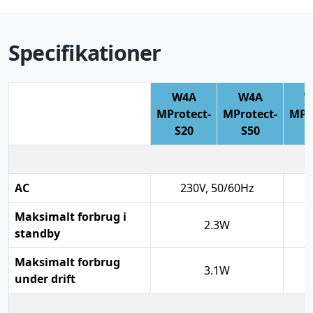
Specifikationer
W4A
W4A
W
MProtect-
MProtect-
MPr
S20
S50
T
AC
230V, 50/60Hz
Maksimalt forbrug i
2.3W
standby
Maksimalt forbrug
3.1W
under drift