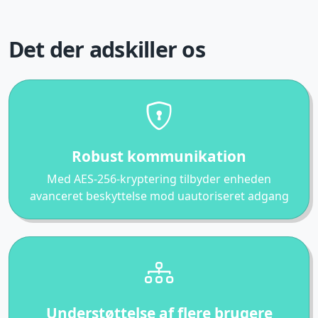
Det der adskiller os
Robust kommunikation
Med AES-256-kryptering tilbyder enheden
avanceret beskyttelse mod uautoriseret adgang
Understøttelse af flere brugere