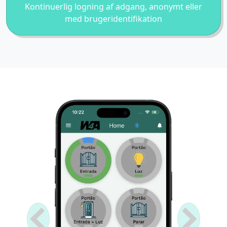
Kontinuerlig logning af adgang, anonymt eller
med brugeridentifikation
Anterior
Próximo