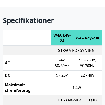
Specifikationer
W4A Key-
W4A Key-230
24
STRØMFORSYNING
24V,
90 - 230V,
AC
50/60Hz
50/60Hz
DC
9 - 26V
22 - 48V
Maksimalt
1.4W
strømforbrug
UDGANGSKREDSLØB